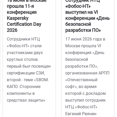
18 июня в Москве
Сотрудник НТЦ
прошла 11-я
«Фобос-НТ»
конференция
выступил на VI
Kaspersky
конференции «День
Certification Day
безопасной
2026
разработки ПО»
Сотрудники НТЦ
17 июня 2026 года в
«Фобос-НТ» стали
Москве прошла VI
участниками двух
конференция «День
круглых столов:
безопасной
первый был посвящен
разработки ПО»,
сертификации СЗИ,
организованная АРПП
второй - теме «SBOM.
«Отечественный
КАПО. Сторонние
софт», во время
компоненты в
которой с докладом
средствах защиты»
выступил сотрудник
НТЦ «Фобос-НТ»
Евгений Рвянин