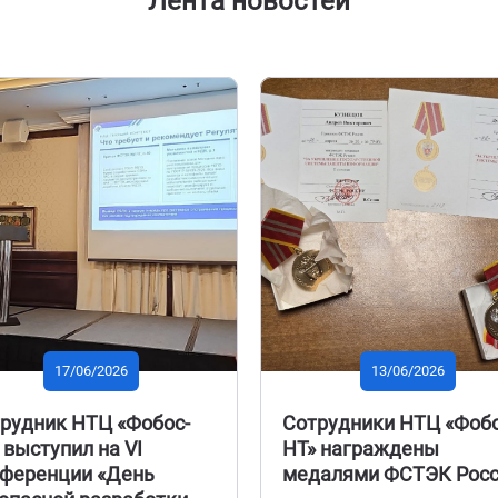
Лента новостей
17/06/2026
13/06/2026
рудник НТЦ «Фобос-
Сотрудники НТЦ «Фобо
 выступил на VI
НТ» награждены
ференции «День
медалями ФСТЭК Рос