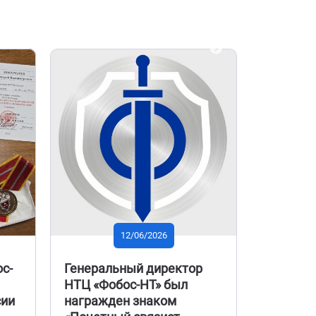
NEXT
12/06/2026
с-
Генеральный директор
Участие
НТЦ «Фобос-НТ» был
дискусс
сии
награжден знаком
Сотрудни