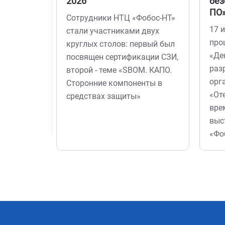
2026
без
ПО
Сотрудники НТЦ «Фобос-НТ»
17 
стали участниками двух
про
круглых столов: первый был
«Де
посвящен сертификации СЗИ,
раз
второй - теме «SBOM. КАПО.
орг
Сторонние компоненты в
«От
средствах защиты»
вре
выс
«Фо