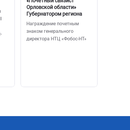
«Почетный связист
принял у
Орловской области»
ы
столе «С
Губернатором региона
I
и разраб
Награждение почетным
ПО» на к
знаком генерального
-
дочерней
директора НТЦ «Фобос-НТ»