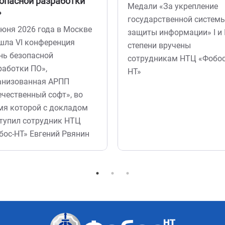
опасной разработки
Медали «За укрепление
»
государственной систем
июня 2026 года в Москве
защиты информации» I и I
шла VI конференция
степени вручены
нь безопасной
сотрудникам НТЦ «Фобос
работки ПО»,
НТ»
анизованная АРПП
ечественный софт», во
мя которой с докладом
тупил сотрудник НТЦ
бос-НТ» Евгений Рвянин