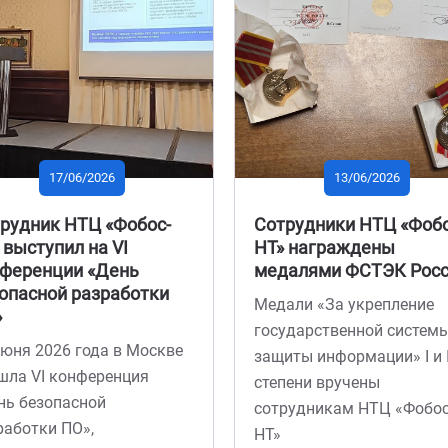
12/06/2026
04/06/2
Генеральный директор
Участие в пане
НТЦ «Фобос-НТ» был
дискуссии C3D
награжден знаком
Сотрудник НТЦ «
«Почетный связист
принял участие 
Орловской области»
столе «Сертифи
Губернатором региона
и разработка бе
Награждение почетным
ПО» на конферен
знаком генерального
дочерней компа
директора НТЦ «Фобос-НТ»