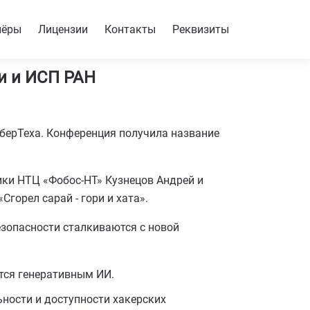
нёры
Лицензии
Контакты
Реквизиты
и и ИСП РАН
берТеха. Конференция получила название
ики НТЦ «Фобос-НТ» Кузнецов Андрей и
горел сарай - гори и хата».
езопасности сталкиваются с новой
ется генеративным ИИ.
ьности и доступности хакерских