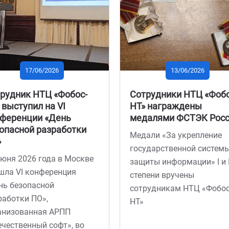
03/06/2026
24/05/202
Конференция «БеКон»
21-22 мая в Орл
2026
ежегодная конф
по вопросам
2 июня в Москве «Фобос-НТ»
сертификации и
и «Luntry» представили
разработки безо
совместный доклад на тему
программного
«ФСТЭК и контейнеры: от
обеспечения
заявки до сертификата»
Конференция по в
сертификации и р
безопасного прог
обеспечения, приу